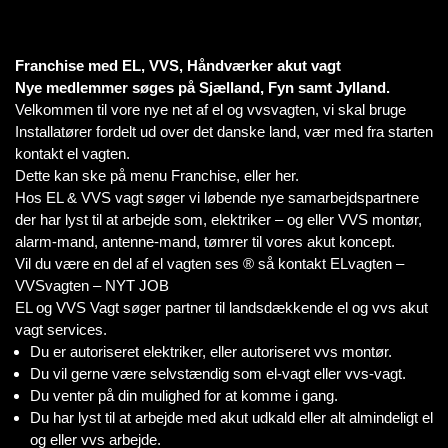
Franchise med EL, VVS, Håndværker akut vagt
Nye medlemmer søges på Sjælland, Fyn samt Jylland.
Velkommen til vore nye net af el og vvsvagten, vi skal bruge
Installatører fordelt ud over det danske land, vær med fra starten
kontakt el vagten.
Dette kan ske på menu Franchise, eller her.
Hos EL & VVS vagt søger vi løbende nye samarbejdspartnere
der har lyst til at arbejde som, elektriker – og eller VVS montør,
alarm-mand, antenne-mand, tømrer til vores akut koncept.
Vil du være en del af el vagten ses ® så kontakt ELvagten –
VVSvagten – NYT JOB
EL og VVS Vagt søger partner til landsdækkende el og vvs akut
vagt services.
Du er autoriseret elektriker, eller autoriseret vvs montør.
Du vil gerne være selvstændig som el-vagt eller vvs-vagt.
Du venter på din mulighed for at komme i gang.
Du har lyst til at arbejde med akut udkald eller alt almindeligt el
og eller vvs arbejde.