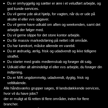
Du er omhyggelig og sætter er ære i et veludført arbejde, og
god kunde services.
Du vil gerne yde akut hjælp, for vagten, når du er ude på
akutte el eller vvs opgaver.
Du vil gerne have udkald om aften og weekenden, samt det
arbejde der følger med.
Du vil gerne slippe for det store kontor arbejde.
Du får massiv markedsføring på nettet i dit område.
Du har kørekort, måske allerede en varebil.
Du er ædruelig, ærlig, frisk og udadvendt og ikke tidligere
straffet.
Du starter med gratis medlemskab og forøger dit salg.
Udkald eller alt almindeligt el eller vvs arbejde, du forøger din
indtjening.
Du er M/K ungdommelig, udadvendt, dygtig, frisk og
veltiltalende.
Alle håndsværks grupper søges, til landsdækkende services,
hvor vil du have jobs?
der er muligt at få retten til flere områder, inden for flere
brancher.