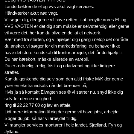
Landsdækkende el og vvs akut vagt services.
Håndværker akut nød vagt.
Vi søger dig, der gerne vil have retten til at benytte vores EL og
VVS VAGTEN er det dig som måske er selvstændig, eller gerne
vil være det, her kan du blive en del at et netværk.
Vær med fra starten, og vi hjælper dig i gang i netop det område
du ønsker, vi sørger for din markedsføring, du behøver ikke
have det store kendskab til kontor arbejde, det får du hjælp til.
Du har kørekort, måske allerede en varebil.
Du er ædruelig, ærlig, frisk og udadvendt og ikke tidligere
straffet.
Kan du genkende dig selv som den altid friske M/K der gerne
yder en ekstra indsats når det brænder på,
Hvis ja så kontakt Elvagten ses ® vi starter nu, snyd ikke dig
selv for denne mulighed.
ring til 22 22 77 60 og lav en aftale.
Lidt mere information til dig der gerne vil have jobs, arbejde.
Søger du job, så har vi arbejdet til dig.
Vi mangler services montører i hele landet. Sjælland, Fyn og
Jylland.