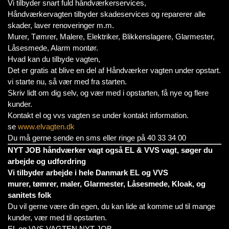
Vi tilbyder snart fuld håndværkerservices,
Håndværkervagten tilbyder skadeservices og reparerer alle
skader, laver renoveringer m.m.
Murer, Tømrer, Malere, Elektriker, Blikkenslagere, Glarmester,
Låsesmede, Alarm montør.
Hvad kan du tilbyde vagten,
Det er gratis at blive en del af Håndværker vagten under opstart.
vi starte nu, så vær med fra starten.
Skriv lidt om dig selv, og vær med i opstarten, få nye og flere
kunder.
Kontakt el og vvs vagten se under kontakt information.
se
www.elvagten.dk
Du må gerne sende en sms eller ringe på 40 33 34 00
NYT JOB håndværker vagt også EL & VVS vagt, søger du
arbejde og udfordring
Vi tilbyder arbejde i hele Danmark EL og VVS
murer, tømrer, maler, Glarmester, Låsesmede, Kloak, og
sanitets folk
Du vil gerne være din egen, du kan lide at komme ud til mange
kunder, vær med til opstarten.
EL og VVS VAGTEN NYT JOB